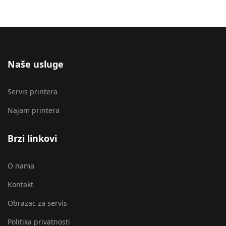
Naše usluge
Servis printera
Najam printera
Brzi linkovi
O nama
Kontakt
Obrazac za servis
Politika privatnosti