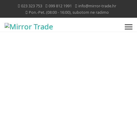
023 323 753
099 812 1991
info@mirror-trade.hr
Pon.-Pet. (08:00 - 16:00), subotom ne radimo