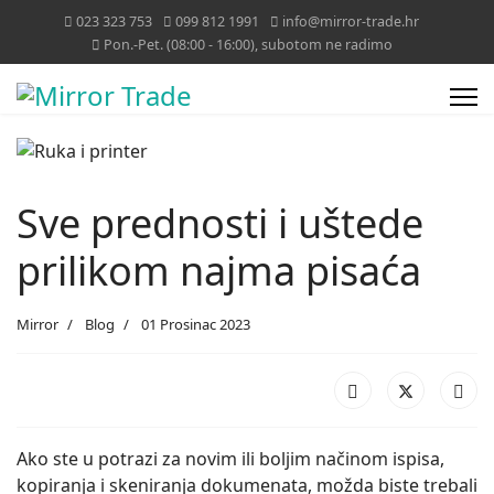
023 323 753
099 812 1991
info@mirror-trade.hr
Pon.-Pet. (08:00 - 16:00), subotom ne radimo
Sve prednosti i uštede
prilikom najma pisaća
Mirror
Blog
01 Prosinac 2023
Ako ste u potrazi za novim ili boljim načinom ispisa,
kopiranja i skeniranja dokumenata, možda biste trebali