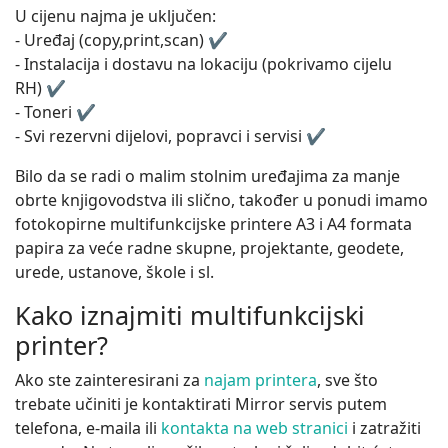
U cijenu najma je uključen:
- Uređaj (copy,print,scan) ✔️
- Instalacija i dostavu na lokaciju (pokrivamo cijelu
RH) ✔️
- Toneri ✔️
- Svi rezervni dijelovi, popravci i servisi ✔️
Bilo da se radi o malim stolnim uređajima za manje
obrte knjigovodstva ili slično, također u ponudi imamo
fotokopirne multifunkcijske printere A3 i A4 formata
papira za veće radne skupne, projektante, geodete,
urede, ustanove, škole i sl.
Kako iznajmiti multifunkcijski
printer?
Ako ste zainteresirani za
najam printera
, sve što
trebate učiniti je kontaktirati Mirror servis putem
telefona, e-maila ili
kontakta na web stranici
i zatražiti