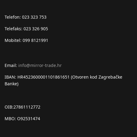
Telefon: 023 323 753
Telefaks: 023 326 905
Mobitel: 099 8121991
Email:
info@mirror-trade.hr
IBAN: HR4523600001101861651 (Otvoren kod Zagrebačke
Banke)
OIB:27861112772
MBO: O92531474