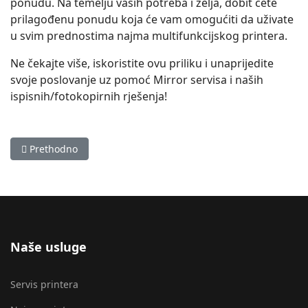
ponudu. Na temelju vaših potreba i želja, dobit ćete
prilagođenu ponudu koja će vam omogućiti da uživate
u svim prednostima najma multifunkcijskog printera.
Ne čekajte više, iskoristite ovu priliku i unaprijedite
svoje poslovanje uz pomoć Mirror servisa i naših
ispisnih/fotokopirnih rješenja!
Previous article: Servis pisača i fotokopirnih uređaja
Prethodno
Naše usluge
Servis printera